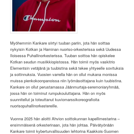
Myöhemmin Kankare siirtyi tuuban pariin, jota hän soittaa
nykyisin Kotkan ja Haminan nuoriso-orkesterissa sekä Uudessa
Iloisessa Puhallinorkesterissa. Tuuban soittoa hän opiskelee
Kotkan seudun musiikkiopistossa. Hän toimii myös vaskitrio
Elementsin vetäjänä ja tuubistina sekä tekee yhtyeelle sovituksia
ja soitinnuksia. Vuosien varrella hän on ollut mukana monissa
muissa pienkokoonpanoissa niin lyömäsoittajana kuin tuubistina.
Kankare on ollut perustamassa Jäänmurtaja-seremoniaryhmää,
jossa hän on toiminut rumpukouluttajana. Hän on myös
suunnitellut ja toteuttanut kuviomarssikoreografioita
nuorisopuhallinorkestereille.
Vuonna 2025 hän aloitti Ahvion soittokunnan kapellimestarina –
ensimmäisenä orkesterinaan, jota hän johtaa. Päivätyönään
Kankare toimii kyberturvallisuuden lehtorina Kaakkois-Suomen