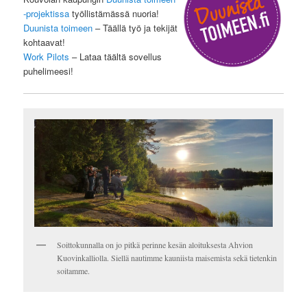
-projektissa
työllistämässä nuoria!
Duunista toimeen
– Täällä työ ja tekijät
kohtaavat!
Work Pilots
– Lataa täältä sovellus
puhelimeesi!
Soittokunnalla on jo pitkä perinne kesän aloituksesta Ahvion
Kuovinkalliolla. Siellä nautimme kauniista maisemista sekä tietenkin
soitamme.