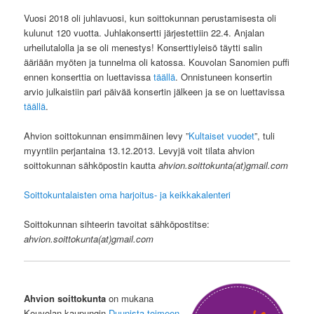
Vuosi 2018 oli juhlavuosi, kun soittokunnan perustamisesta oli
kulunut 120 vuotta. Juhlakonsertti järjestettiin 22.4. Anjalan
urheilutalolla ja se oli menestys! Konserttiyleisö täytti salin
ääriään myöten ja tunnelma oli katossa. Kouvolan Sanomien puffi
ennen konserttia on luettavissa
täällä
. Onnistuneen konsertin
arvio julkaistiin pari päivää konsertin jälkeen ja se on luettavissa
täällä
.
Ahvion soittokunnan ensimmäinen levy ”
Kultaiset vuodet
”, tuli
myyntiin perjantaina 13.12.2013. Levyjä voit tilata ahvion
soittokunnan sähköpostin kautta
ahvion.soittokunta(at)gmail.com
Soittokuntalaisten oma harjoitus- ja keikkakalenteri
Soittokunnan sihteerin tavoitat sähköpostitse:
ahvion.soittokunta(at)gmail.com
Ahvion soittokunta
on mukana
Kouvolan kaupungin
Duunista toimeen