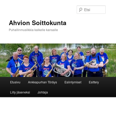
Siirry
sisältöön
Etsi
Ahvion Soittokunta
Puhallinmusiikkia kaikelle kansalle
Päävalikko
Etusivu
Ankkapurhan Töräys
Esiintymiset
Esittely
Liity jäseneksi
Johtaja
Artikkelien
selaus