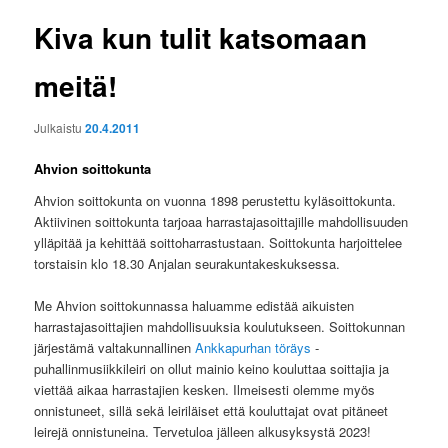
Kiva kun tulit katsomaan
meitä!
Julkaistu
20.4.2011
Ahvion soittokunta
Ahvion soittokunta on vuonna 1898 perustettu kyläsoittokunta.
Aktiivinen soittokunta tarjoaa harrastajasoittajille mahdollisuuden
ylläpitää ja kehittää soittoharrastustaan. Soittokunta harjoittelee
torstaisin klo 18.30 Anjalan seurakuntakeskuksessa.
Me Ahvion soittokunnassa haluamme edistää aikuisten
harrastajasoittajien mahdollisuuksia koulutukseen. Soittokunnan
järjestämä valtakunnallinen
Ankkapurhan töräys
-
puhallinmusiikkileiri on ollut mainio keino kouluttaa soittajia ja
viettää aikaa harrastajien kesken. Ilmeisesti olemme myös
onnistuneet, sillä sekä leiriläiset että kouluttajat ovat pitäneet
leirejä onnistuneina. Tervetuloa jälleen alkusyksystä 2023!