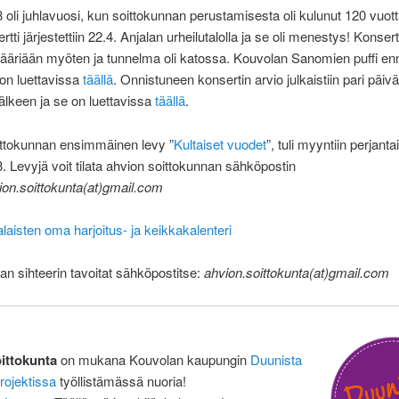
 oli juhlavuosi, kun soittokunnan perustamisesta oli kulunut 120 vuott
tti järjestettiin 22.4. Anjalan urheilutalolla ja se oli menestys! Konsert
in ääriään myöten ja tunnelma oli katossa. Kouvolan Sanomien puffi e
 on luettavissa
täällä
. Onnistuneen konsertin arvio julkaistiin pari päiv
jälkeen ja se on luettavissa
täällä
.
ittokunnan ensimmäinen levy ”
Kultaiset vuodet
”, tuli myyntiin perjanta
. Levyjä voit tilata ahvion soittokunnan sähköpostin
ion.soittokunta(at)gmail.com
alaisten oma harjoitus- ja keikkakalenteri
an sihteerin tavoitat sähköpostitse:
ahvion.soittokunta(at)gmail.com
ittokunta
on mukana Kouvolan kaupungin
Duunista
rojektissa
työllistämässä nuoria!