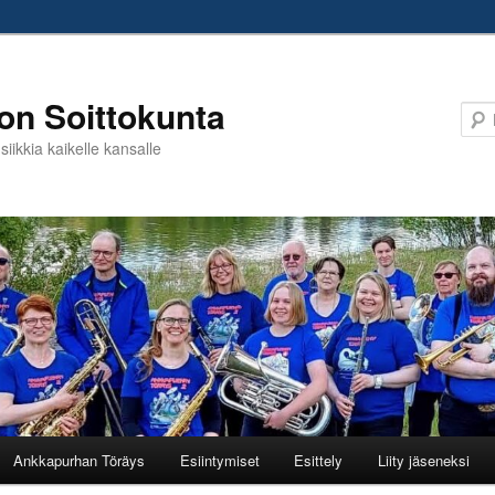
on Soittokunta
iikkia kaikelle kansalle
Ankkapurhan Töräys
Esiintymiset
Esittely
Liity jäseneksi