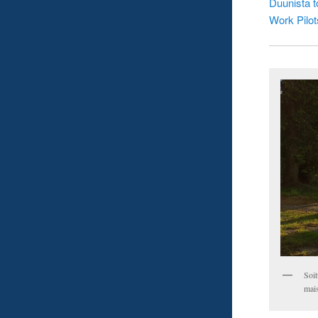
Duunista 
Work Pilot
Soit
mais