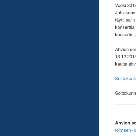
Vuosi 2018
Juhlakonser
täytti sal
konserttia
konsertin 
Ahvion so
13.12.2013
kautta
ahv
Soittokunt
Soittokunn
Ahvion so
toimeen -p