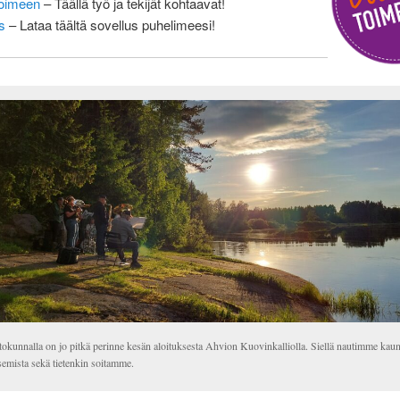
toimeen
– Täällä työ ja tekijät kohtaavat!
s
– Lataa täältä sovellus puhelimeesi!
tokunnalla on jo pitkä perinne kesän aloituksesta Ahvion Kuovinkalliolla. Siellä nautimme kaun
emista sekä tietenkin soitamme.