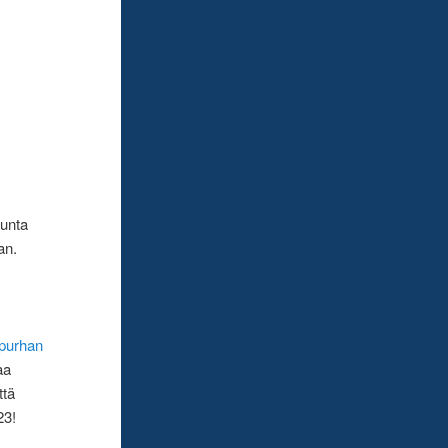
kunta
an.
purhan
aa
ttä
23!