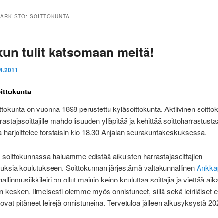
-ARKISTO:
SOITTOKUNTA
kun tulit katsomaan meitä!
.4.2011
ittokunta
ttokunta on vuonna 1898 perustettu kyläsoittokunta. Aktiivinen soitto
rastajasoittajille mahdollisuuden ylläpitää ja kehittää soittoharrastusta
a harjoittelee torstaisin klo 18.30 Anjalan seurakuntakeskuksessa.
soittokunnassa haluamme edistää aikuisten harrastajasoittajien
uksia koulutukseen. Soittokunnan järjestämä valtakunnallinen
Ankka
allinmusiikkileiri on ollut mainio keino kouluttaa soittajia ja viettää aik
en kesken. Ilmeisesti olemme myös onnistuneet, sillä sekä leiriläiset e
t ovat pitäneet leirejä onnistuneina. Tervetuloa jälleen alkusyksystä 20