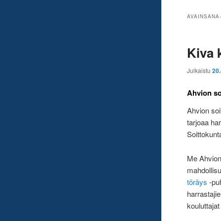
AVAINSANA
Kiva 
Julkaistu
20
Ahvion so
Ahvion soi
tarjoaa har
Soittokunt
Me Ahvion 
mahdollisu
töräys
-puh
harrastaji
kouluttaja