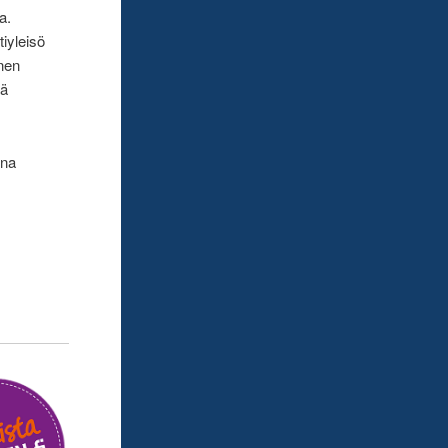
a.
tiyleisö
nnen
ää
ina